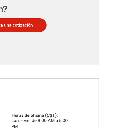
n?
a una cotización
Horas de oficina (
CST
):
Lun. - vie. de 9:00 AM a 5:00
PM