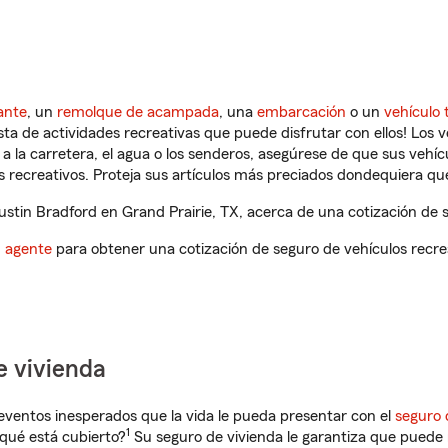
ante
, un
remolque de acampada
, una
embarcación
o un
vehículo 
ista de actividades recreativas que puede disfrutar con ellos! Los 
a la carretera, el agua o los senderos, asegúrese de que sus vehí
 recreativos. Proteja sus artículos más preciados dondequiera qu
tin Bradford en Grand Prairie, TX, acerca de una cotización de s
n agente
para obtener una cotización de seguro de vehículos recre
e vivienda
eventos inesperados que la vida le pueda presentar con el
seguro 
1
qué está cubierto?
Su seguro de vivienda le garantiza que puede 