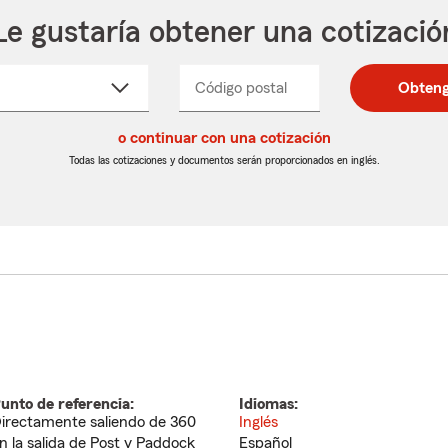
Le gustaría obtener una cotizació
cione
Código postal
Ingresa
Ingresa
Obteng
_____
un
un
re
código
código
cto
o continuar con una cotización
postal
postal
de
de
Todas las cotizaciones y documentos serán proporcionados en inglés.
egable
5
5
dígitos
dígitos
unto de referencia:
Idiomas:
irectamente saliendo de 360
Inglés
n la salida de Post y Paddock
Español