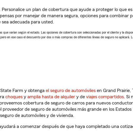
. Personalice un plan de cobertura que ayude a proteger lo que es 
pensas por manejar de manera segura, opciones para combinar pó
e sea adecuada para usted.
 que varían según el estado. Las opciones de cobertura son seleccionadas por el cliente y la disponib
, pero en ese caso el descuento por dos o más compras de diferentes líneas de seguro no aplicará. 
n State Farm y obtenga
el seguro de automóviles
en Grand Prairie, 
tra
choques
y
amplia hasta de alquiler
y de
viajes compartidos
. Si
s proveemos cobertura de seguro de carros para nuevos conductores
l proveedor de seguro de automóviles más grande en los Estados
seguro de automóviles y de vivienda.
 ayudará a comenzar después de que haya completado una cotizaci