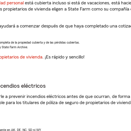
dad personal
está cubierta incluso si está de vacaciones, está haci
propietarios de vivienda eligen a State Farm como su compañía 
e ayudará a comenzar después de que haya completado una cotizac
completa de la propiedad cubierta y de las pérdidas cubiertas.
y State Farm Archive.
opietarios de vivienda
. ¡Es rápido y sencillo!
ncendios eléctricos
e a prevenir incendios eléctricos antes de que ocurran, de forma 
le para los titulares de póliza de seguro de propietarios de vivie
lmente en AK, DE, NC, SD ni WY