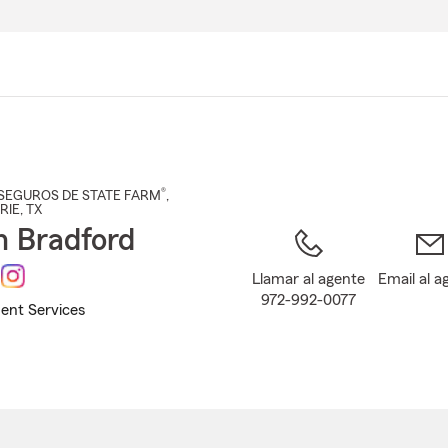
Pasar
al
contenido
principal
®
SEGUROS DE STATE FARM
,
RIE
, TX
n Bradford
Llamar al agente
Email al a
972-992-0077
ent Services