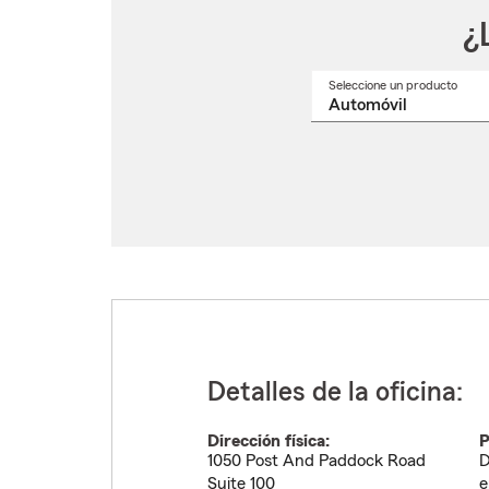
¿
Seleccione un producto
Selec
un
nomb
de
produ
del
menú
despl
Detalles de la oficina:
Dirección física:
P
1050 Post And Paddock Road
D
Suite 100
e