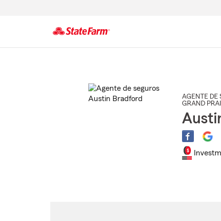
Comienzo
del
contenido
principal
AGENTE DE 
GRAND PRAI
Austi
Investm